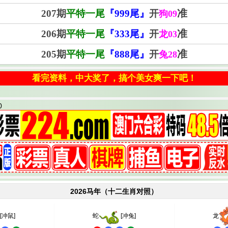
准
207
期
平特一尾
『999尾』
开
狗09
准
206
期
平特一尾
『333尾』
开
龙03
准
205
期
平特一尾
『888尾』
开
兔28
看完资料，中大奖了，搞个美女爽一下吧！
2026马年（十二生肖对照）
[冲鼠]
蛇
[冲兔]
龙