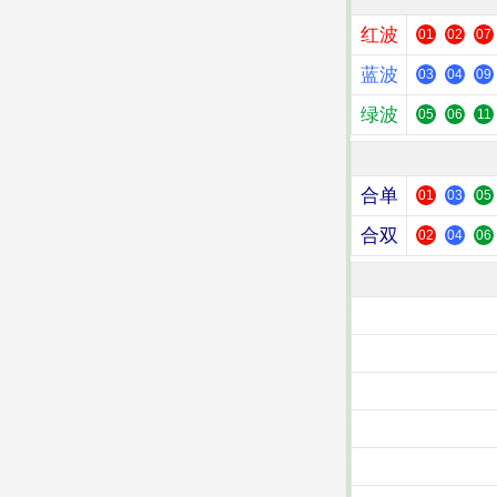
红波
01
02
07
蓝波
03
04
09
绿波
05
06
11
合单
01
03
05
合双
02
04
06