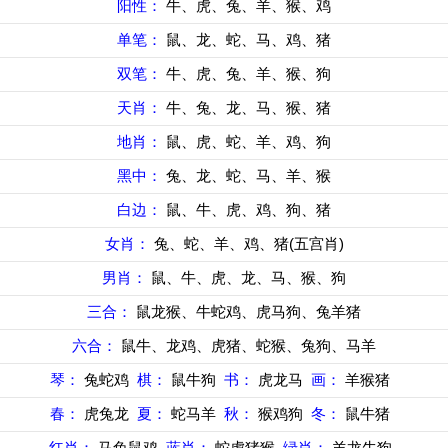
阳性：
牛、虎、兔、羊、猴、鸡
单笔：
鼠、龙、蛇、马、鸡、猪
双笔：
牛、虎、兔、羊、猴、狗
天肖：
牛、兔、龙、马、猴、猪
地肖：
鼠、虎、蛇、羊、鸡、狗
黑中：
兔、龙、蛇、马、羊、猴
白边：
鼠、牛、虎、鸡、狗、猪
女肖：
兔、蛇、羊、鸡、猪(五宫肖)
男肖：
鼠、牛、虎、龙、马、猴、狗
三合：
鼠龙猴、牛蛇鸡、虎马狗、兔羊猪
六合：
鼠牛、龙鸡、虎猪、蛇猴、兔狗、马羊
琴：
兔蛇鸡
棋：
鼠牛狗
书：
虎龙马
画：
羊猴猪
春：
虎兔龙
夏：
蛇马羊
秋：
猴鸡狗
冬：
鼠牛猪
红肖：
马兔鼠鸡
蓝肖：
蛇虎猪猴
绿肖：
羊龙牛狗