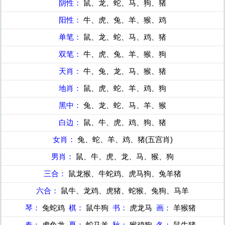
阴性：
鼠、龙、蛇、马、狗、猪
阳性：
牛、虎、兔、羊、猴、鸡
单笔：
鼠、龙、蛇、马、鸡、猪
双笔：
牛、虎、兔、羊、猴、狗
天肖：
牛、兔、龙、马、猴、猪
地肖：
鼠、虎、蛇、羊、鸡、狗
黑中：
兔、龙、蛇、马、羊、猴
白边：
鼠、牛、虎、鸡、狗、猪
女肖：
兔、蛇、羊、鸡、猪(五宫肖)
男肖：
鼠、牛、虎、龙、马、猴、狗
三合：
鼠龙猴、牛蛇鸡、虎马狗、兔羊猪
六合：
鼠牛、龙鸡、虎猪、蛇猴、兔狗、马羊
琴：
兔蛇鸡
棋：
鼠牛狗
书：
虎龙马
画：
羊猴猪
春：
虎兔龙
夏：
蛇马羊
秋：
猴鸡狗
冬：
鼠牛猪