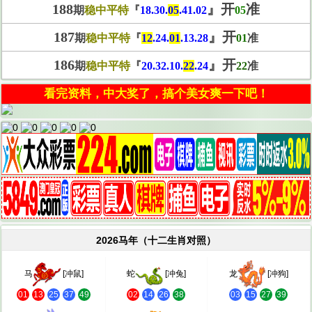
188
』开
准
期
稳中平特
『
18.30.
05
.41.02
05
187
』开
期
稳中平特
『
12
.24.
01
.13.28
01
准
186
』开
期
稳中平特
『
20.32.10.
22
.24
22
准
看完资料，中大奖了，搞个美女爽一下吧！
2026马年（十二生肖对照）
马
[冲鼠]
蛇
[冲兔]
龙
[冲狗]
01
13
25
37
49
02
14
26
38
03
15
27
39