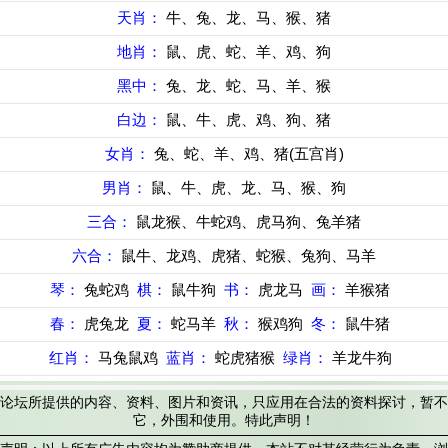
天肖：
牛、兔、龙、马、猴、猪
地肖：
鼠、虎、蛇、羊、鸡、狗
黑中：
兔、龙、蛇、马、羊、猴
白边：
鼠、牛、虎、鸡、狗、猪
女肖：
兔、蛇、羊、鸡、猪(五宫肖)
男肖：
鼠、牛、虎、龙、马、猴、狗
三合：
鼠龙猴、牛蛇鸡、虎马狗、兔羊猪
六合：
鼠牛、龙鸡、虎猪、蛇猴、兔狗、马羊
琴：
兔蛇鸡
棋：
鼠牛狗
书：
虎龙马
画：
羊猴猪
春：
虎兔龙
夏：
蛇马羊
秋：
猴鸡狗
冬：
鼠牛猪
红肖：
马兔鼠鸡
蓝肖：
蛇虎猪猴
绿肖：
羊龙牛狗
论坛所提供的内容、资料、图片和资讯，只应用在合法的资料探讨，暂不
它，外围和使用。特此声明！