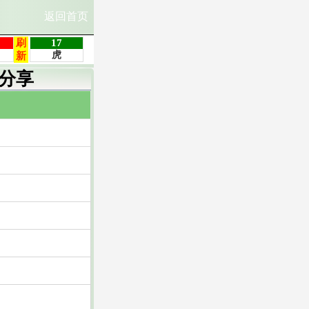
返回首页
分享