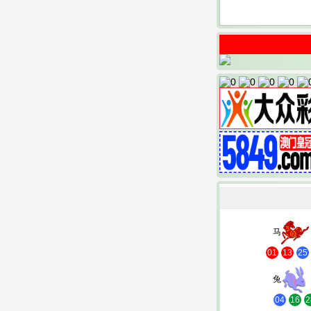
马
01
13
25
兔
04
16
2