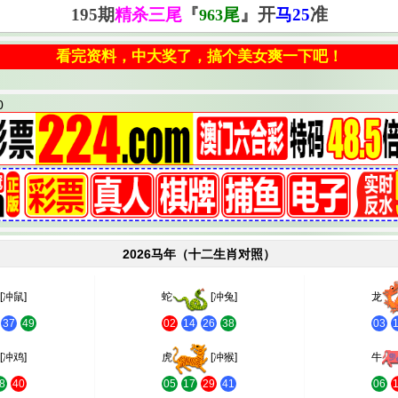
』开
准
195
期
精杀三尾
『
尾
马25
963
看完资料，中大奖了，搞个美女爽一下吧！
2026马年（十二生肖对照）
[冲鼠]
蛇
[冲兔]
龙
37
49
02
14
26
38
03
[冲鸡]
虎
[冲猴]
牛
8
40
05
17
29
41
06