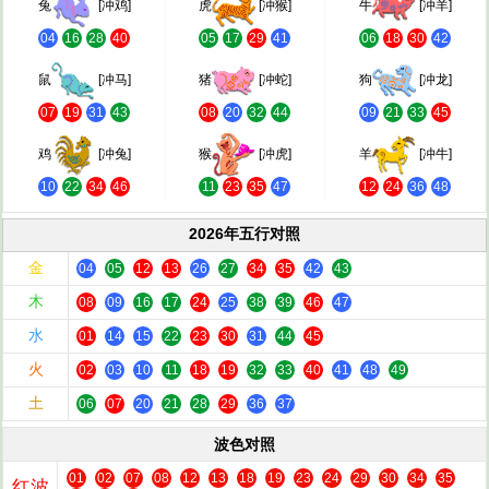
兔
[冲鸡]
虎
[冲猴]
牛
[冲羊]
04
16
28
40
05
17
29
41
06
18
30
42
鼠
[冲马]
猪
[冲蛇]
狗
[冲龙]
07
19
31
43
08
20
32
44
09
21
33
45
鸡
[冲兔]
猴
[冲虎]
羊
[冲牛]
10
22
34
46
11
23
35
47
12
24
36
48
2026年五行对照
金
04
05
12
13
26
27
34
35
42
43
木
08
09
16
17
24
25
38
39
46
47
水
01
14
15
22
23
30
31
44
45
火
02
03
10
11
18
19
32
33
40
41
48
49
土
06
07
20
21
28
29
36
37
波色对照
01
02
07
08
12
13
18
19
23
24
29
30
34
35
红波