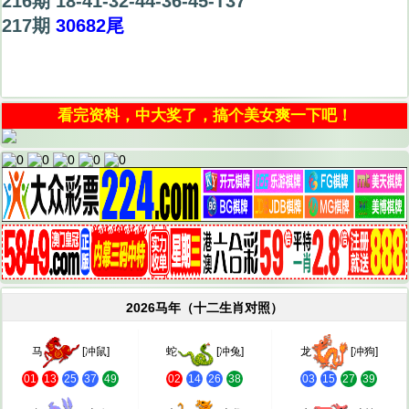
216期 18-41-32-44-36-45-T37
217期
30682尾
看完资料，中大奖了，搞个美女爽一下吧！
2026马年（十二生肖对照）
马
[冲鼠]
蛇
[冲兔]
龙
[冲狗]
01
13
25
37
49
02
14
26
38
03
15
27
39