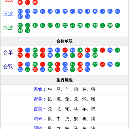
40
45
46
03
04
09
10
14
15
20
25
26
31
36
37
41
42
蓝波
47
48
05
06
11
16
17
21
22
27
28
32
33
38
39
43
绿波
44
49
合数单双
01
03
05
07
09
10
12
14
16
18
21
23
25
27
合单
29
30
32
34
36
38
41
43
45
47
49
02
04
06
08
11
13
15
17
19
20
22
24
26
28
合双
31
33
35
37
39
40
42
44
46
48
生肖属性
家禽：
牛、马、羊、鸡、狗、猪
野兽：
鼠、虎、兔、龙、蛇、猴
吉美：
兔、龙、蛇、马、羊、鸡
凶丑：
鼠、牛、虎、猴、狗、猪
阴性：
鼠、龙、蛇、马、狗、猪